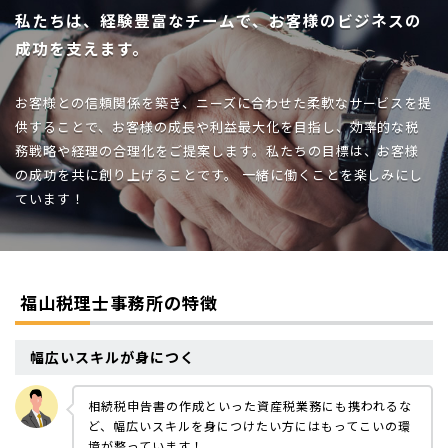
私たちは、経験豊富なチームで、
お客様のビジネスの
成功を支えます。
お客様との信頼関係を築き、
ニーズに合わせた柔軟なサービスを提
供することで、
お客様の成長や利益最大化を目指し、効率的な税
務戦略や経理の合理化をご提案します。
私たちの目標は、お客様
の成功を共に創り上げることです。
一緒に働くことを楽しみにし
ています！
福山税理士事務所の特徴
幅広いスキルが身につく
相続税申告書の作成といった資産税業務にも携われるな
ど、幅広いスキルを身につけたい方にはもってこいの環
境が整っています！